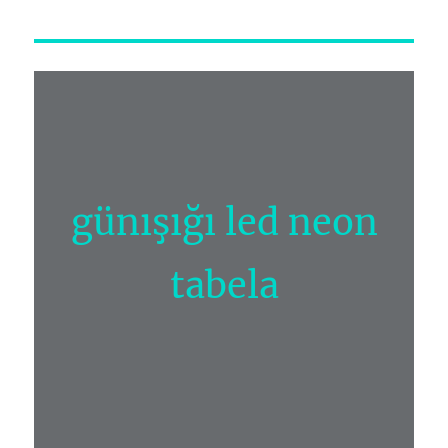
günışığı led neon
tabela