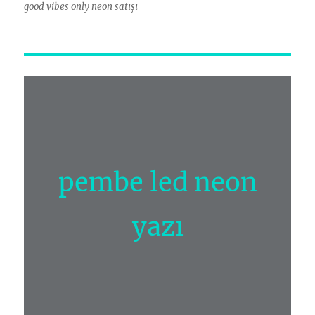
good vibes only neon satışı
pembe led neon
yazı